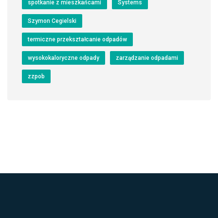
spotkanie z mieszkańcami
Systems
Szymon Cegielski
termiczne przekształcanie odpadów
wysokokaloryczne odpady
zarządzanie odpadami
zzpob