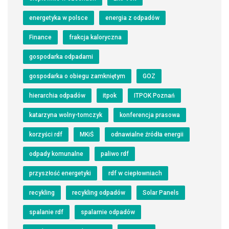
energetyka w polsce
energia z odpadów
Finance
frakcja kaloryczna
gospodarka odpadami
gospodarka o obiegu zamkniętym
GOZ
hierarchia odpadów
itpok
ITPOK Poznań
katarzyna wolny-tomczyk
konferencja prasowa
korzyści rdf
MKiŚ
odnawialne źródła energii
odpady komunalne
paliwo rdf
przyszłość energetyki
rdf w ciepłowniach
recykling
recykling odpadów
Solar Panels
spalanie rdf
spalarnie odpadów