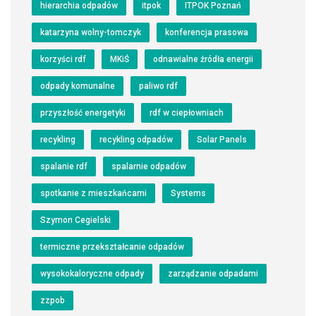
hierarchia odpadów
itpok
ITPOK Poznań
katarzyna wolny-tomczyk
konferencja prasowa
korzyści rdf
MKiŚ
odnawialne źródła energii
odpady komunalne
paliwo rdf
przyszłość energetyki
rdf w ciepłowniach
recykling
recykling odpadów
Solar Panels
spalanie rdf
spalarnie odpadów
spotkanie z mieszkańcami
Systems
Szymon Cegielski
termiczne przekształcanie odpadów
wysokokaloryczne odpady
zarządzanie odpadami
zzpob