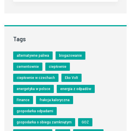
Tags
alternatywne paliwa
biogazowanie
cementownie
ciepłownie
ciepłownie w czechach
Eko Volt
energetyka w polsce
energia z odpadów
Finance
frakcja kaloryczna
gospodarka odpadami
gospodarka o obiegu zamkniętym
GOZ